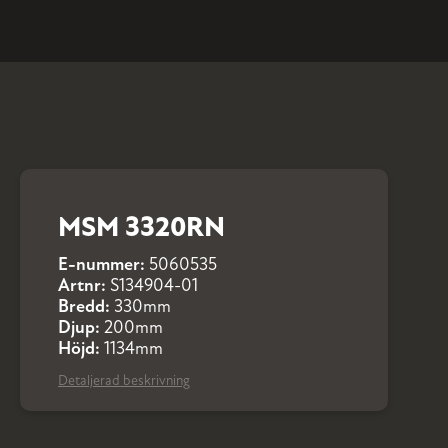
MSM 3320RN
E-nummer:
5060535
Artnr:
S134904-01
Bredd:
330mm
Djup:
200mm
Höjd:
1134mm
Detaljerad beskrivning