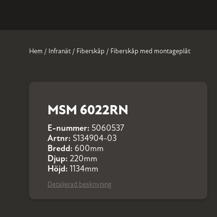
Hem
/
Infranät
/
Fiberskåp
/ Fiberskåp med montageplåt
MSM 6022RN
E-nummer:
5060537
Artnr:
S134904-03
Bredd:
600mm
Djup:
220mm
Höjd:
1134mm
Detaljerad beskrivning