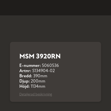
MSM 3920RN
E-nummer:
5060536
Artnr:
S134904-02
Bredd:
390mm
Djup:
200mm
Höjd:
1134mm
Detaljerad beskrivning