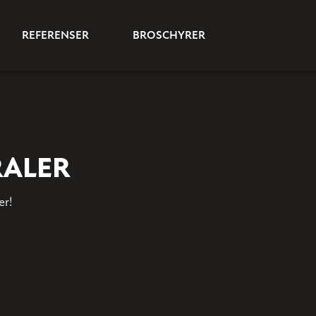
REFERENSER
BROSCHYRER
RALER
er!