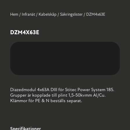
Hem
/
Infranät
/
Kabelskåp
/
Säkringslister
/ DZM4x63E
INFRANÄT
OM
NORMSYSTEM
HISTORIK
E-
LEDIGA
OSS
MOBILITY
TJÄNSTER
Kabelskåp
Kraft/Kombicentraler
DZM4X63E
Laddmoduler
Kabelmätarskåp
Mätartavlor
Markmätarskåp
Fastighetscentraler
Gatubelysningsskåp
Fiberskåp
Diazedmodul 4x63A DIII för Stitec Power System 185.
Grupper är kopplade till plint 1,5-50kvmm Al/Cu.
Klämmor för PE & N beställs separat.
Specifikationer