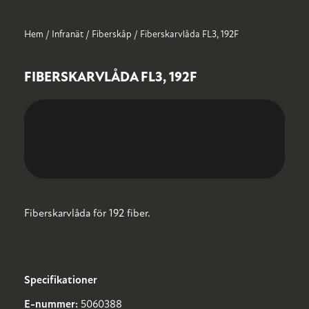
Hem
/
Infranät
/
Fiberskåp
/ Fiberskarvlåda FL3, 192F
INFRANÄT
OM
NORMSYSTEM
HISTORIK
E-
LEDIGA
OSS
MOBILITY
TJÄNSTER
Kabelskåp
Kraft/Kombicentraler
FIBERSKARVLÅDA FL3, 192F
Laddmoduler
Kabelmätarskåp
Mätartavlor
Markmätarskåp
Fastighetscentraler
Gatubelysningsskåp
Fiberskåp
Fiberskarvlåda för 192 fiber.
Specifikationer
E-nummer:
5060388