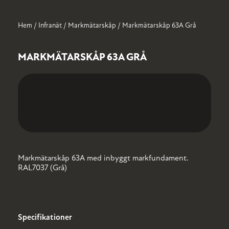
Hem
/
Infranät
/
Markmätarskåp
/ Markmätarskåp 63A Grå
INFRANÄT
OM
NORMSYSTEM
HISTORIK
E-
LEDIGA
OSS
MOBILITY
TJÄNSTER
Kabelskåp
Kraft/Kombicentraler
MARKMÄTARSKÅP 63A GRÅ
Laddmoduler
Kabelmätarskåp
Mätartavlor
Markmätarskåp
Fastighetscentraler
Gatubelysningsskåp
Fiberskåp
Markmätarskåp 63A med inbyggt markfundament.
RAL7037 (Grå)
Specifikationer