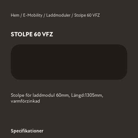
Hem
/
E-Mobility
/
Laddmoduler
/ Stolpe 60 VFZ
INFRANÄT
OM
NORMSYSTEM
HISTORIK
E-
LEDIGA
OSS
MOBILITY
TJÄNSTER
Kabelskåp
Kraft/Kombicentraler
STOLPE 60 VFZ
Laddmoduler
Kabelmätarskåp
Mätartavlor
Markmätarskåp
Fastighetscentraler
Gatubelysningsskåp
Fiberskåp
Stolpe för laddmodul 60mm, Längd:1305mm,
varmförzinkad
Specifikationer