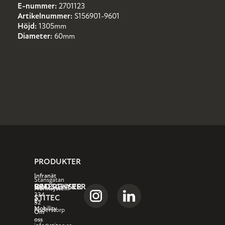
E-nummer:
2701123
Artikelnummer:
S156901-9601
Höjd:
1305mm
Diameter:
60mm
PRODUKTER
Infranät
Stansgatan
OM
REFERENSER
BROSCHYRER
1
Normsystem
334
STITEC
E-
32
Mobility
Anderstorp
Om
oss